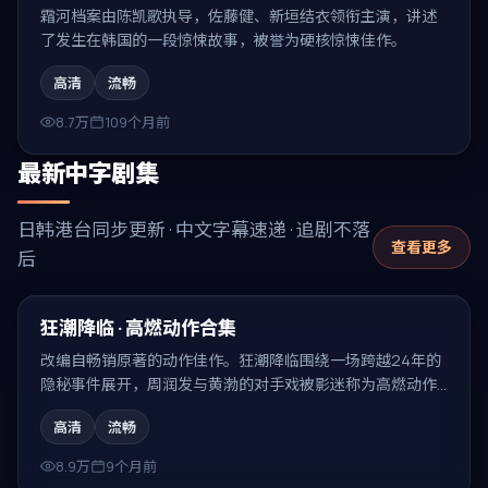
霜河档案由陈凯歌执导，佐藤健、新垣结衣领衔主演，讲述
了发生在韩国的一段惊悚故事，被誉为硬核惊悚佳作。
高清
流畅
8.7万
109个月前
最新中字剧集
日韩港台同步更新 · 中文字幕速递 · 追剧不落
查看更多
后
99:39
最新
狂潮降临 · 高燃动作合集
改编自畅销原著的动作佳作。狂潮降临围绕一场跨越24年的
隐秘事件展开，周润发与黄渤的对手戏被影迷称为高燃动作
合集的代表场面。
高清
流畅
8.9万
9个月前