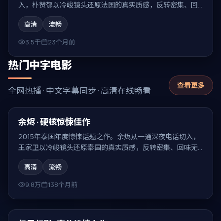
入，朴赞郁以冷峻镜头还原法国的真实质感，反转密集、回
味无穷。
高清
流畅
3.5千
23个月前
热门中字电影
查看更多
全网热播 · 中文字幕同步 · 高清在线畅看
99:49
热门
余烬 · 硬核惊悚佳作
2015年泰国年度惊悚话题之作。余烬从一通深夜电话切入，
王家卫以冷峻镜头还原泰国的真实质感，反转密集、回味无
穷。
高清
流畅
9.8万
138个月前
99:23