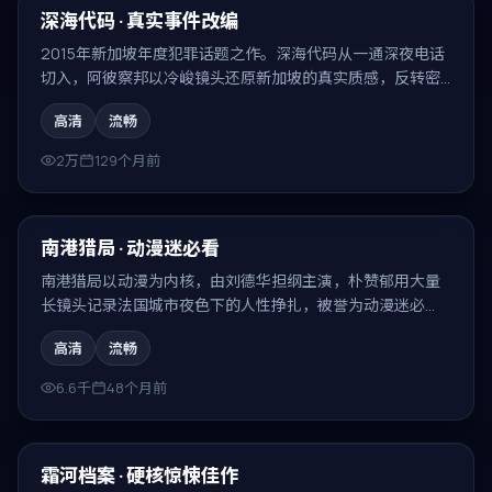
精选
深海代码 · 真实事件改编
2015年新加坡年度犯罪话题之作。深海代码从一通深夜电话
切入，阿彼察邦以冷峻镜头还原新加坡的真实质感，反转密
集、回味无穷。
高清
流畅
2万
129个月前
99:18
精选
南港猎局 · 动漫迷必看
南港猎局以动漫为内核，由刘德华担纲主演，朴赞郁用大量
长镜头记录法国城市夜色下的人性挣扎，被誉为动漫迷必
看。
高清
流畅
6.6千
48个月前
99:14
精选
霜河档案 · 硬核惊悚佳作