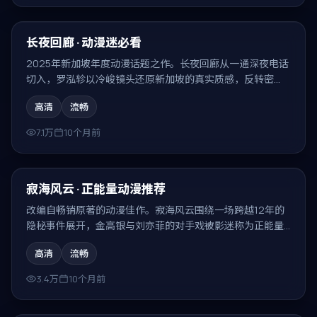
99:14
最新
长夜回廊 · 动漫迷必看
2025年新加坡年度动漫话题之作。长夜回廊从一通深夜电话
切入，罗泓轸以冷峻镜头还原新加坡的真实质感，反转密
集、回味无穷。
高清
流畅
7.1万
10个月前
99:50
最新
寂海风云 · 正能量动漫推荐
改编自畅销原著的动漫佳作。寂海风云围绕一场跨越12年的
隐秘事件展开，金高银与刘亦菲的对手戏被影迷称为正能量
动漫推荐的代表场面。
高清
流畅
3.4万
10个月前
99:47