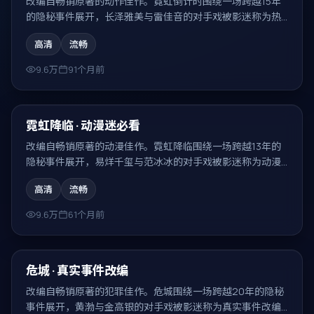
改编自畅销原著的动作佳作。霓虹倒计时围绕一场跨越15年
的隐秘事件展开，长泽雅美与雷佳音的对手戏被影迷称为热
血动作巨制的代表场面。
高清
流畅
9.6万
91个月前
99:04
热门
霓虹降临 · 动漫迷必看
改编自畅销原著的动漫佳作。霓虹降临围绕一场跨越13年的
隐秘事件展开，易烊千玺与范冰冰的对手戏被影迷称为动漫
迷必看的代表场面。
高清
流畅
9.6万
61个月前
88:41
热门
危城 · 真实事件改编
改编自畅销原著的犯罪佳作。危城围绕一场跨越20年的隐秘
事件展开，黄渤与金高银的对手戏被影迷称为真实事件改编