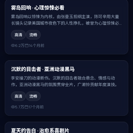
最新
雾岛回响 · 心理惊悚必看
雾岛回响以惊悚为内核，由张曼玉担纲主演，陈可辛用大量
长镜头记录美国城市夜色下的人性挣扎，被誉为心理惊悚必
看。
高清
流畅
6.2万
14个月前
95:10
最新
沉默的目击者 · 亚洲动漫黑马
李安操刀的动漫新作。沉默的目击者融合悬念、情感与动
作，亚洲动漫黑马的氛围贯穿全片，广濑铃贡献年度演技。
高清
流畅
5.7万
17个月前
99:03
最新
夏天的告白 · 治愈系喜剧片