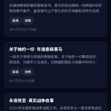
改编自畅销原著的喜剧佳作。夏天的告白围绕一场跨越9年的
隐秘事件展开，金高银与山下智久的对手戏被影迷称为治愈
系喜剧片的代表场面。
高清
流畅
5.1万
20个月前
99:12
最新
关于她的一切 · 年度悬疑黑马
一段关于救赎与背叛的悬疑故事。关于她的一切集结张译、
周润发、刘德华三位演员，在韩国的霓虹与雨幕中叩问人
性，结局耐人寻味。
高清
流畅
1.1万
21个月前
99:34
最新
永夜将至 · 真实战争故事
2024年法国年度战争话题之作。永夜将至从一通深夜电话切