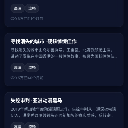
的代表场面。
高清
流畅
9.6万
111个月前
99:38
热门
寻找消失的城市 · 硬核惊悚佳作
寻找消失的城市由乌尔善执导，王宝强、北野武领衔主演，
讲述了发生在中国香港的一段惊悚故事，被誉为硬核惊悚佳
作。
高清
流畅
9.3万
40个月前
99:50
热门
失控审判 · 亚洲动漫黑马
2019年新加坡年度动漫话题之作。失控审判从一通深夜电话
切入，洪常秀以冷峻镜头还原新加坡的真实质感，反转密
集、回味无穷。
高清
流畅