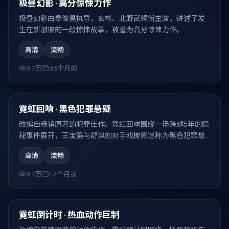
热门
极昼幻影 · 高分惊悚力作
极昼幻影由奉俊昊执导，玄彬、北野武领衔主演，讲述了发
生在新加坡的一段惊悚故事，被誉为高分惊悚力作。
高清
流畅
9.7万
93个月前
99:55
热门
霓虹回响 · 黑色犯罪悬疑
改编自畅销原著的犯罪佳作。霓虹回响围绕一场跨越5年的隐
秘事件展开，王宝强与舒淇的对手戏被影迷称为黑色犯罪悬
疑的代表场面。
高清
流畅
9.7万
47个月前
99:41
热门
霓虹倒计时 · 热血动作巨制